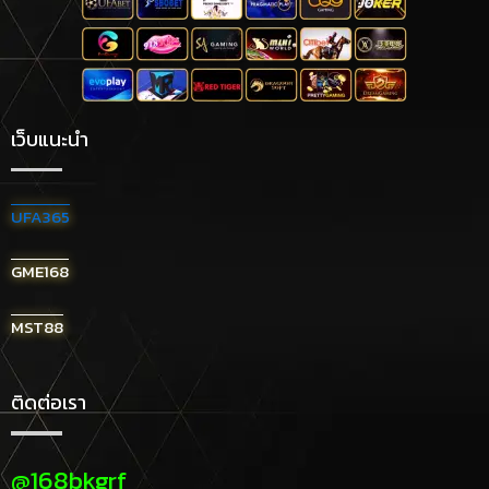
เว็บแนะนำ
UFA365
GME168
MST88
ติดต่อเรา
@168bkgrf