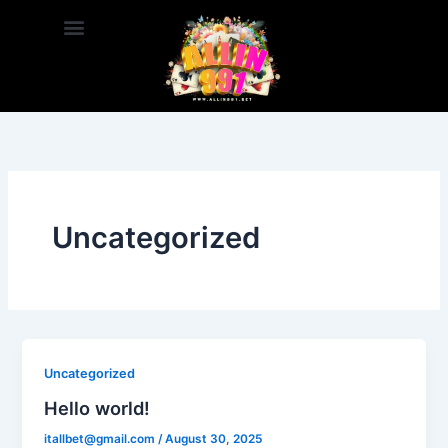
Skip
to
content
Uncategorized
Uncategorized
Hello world!
itallbet@gmail.com
/
August 30, 2025